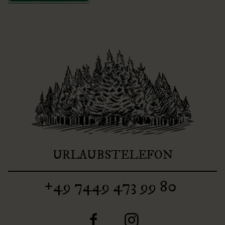
URLAUBSTELEFON
+49 7449 473 99 80
F
I