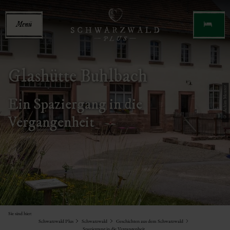
Menü
Glashütte Buhlbach
© Achim Meurer
Ein Spaziergang in die
Vergangenheit
Sie sind hier:
Schwarzwald Plus
Schwarzwald
Geschichten aus dem Schwarzwald
Spaziergang in die Vergangenheit