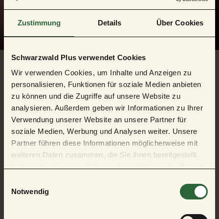
Zustimmung
Details
Über Cookies
Schwarzwald Plus verwendet Cookies
Wir verwenden Cookies, um Inhalte und Anzeigen zu
personalisieren, Funktionen für soziale Medien anbieten
Die Geschichte anschaulich dargestellt
zu können und die Zugriffe auf unsere Website zu
analysieren. Außerdem geben wir Informationen zu Ihrer
In historischen Gebäuden, mit Modellen, Videos und Filmen, mit Vorträgen
und Aktionen für Erwachsene und Kinder, für Gäste und Einheimische. Im so
Verwendung unserer Website an unsere Partner für
genannten Turbinenhaus ist die Historie der Glashütte auf 26 Tafeln mit
soziale Medien, Werbung und Analysen weiter. Unsere
Hinterglasmalerei lebendig dargestellt, im ehemaligen Geisteinsmalhaus wird
Partner führen diese Informationen möglicherweise mit
das harte Leben der Glasbläser und ihrer Familien vorgelebt. In der
weiteren Daten zusammen, die Sie ihnen bereitgestellt
angegliederten urgemütlichen Gastronomie stärken sich viele Besuchergruppen.
haben oder die sie im Rahmen Ihrer Nutzung der Dienste
Sie macht die alte Glashütte zum Ziel von Ausflügen von Gästen aus den
gesammelt haben.
örtlichen Hotels ebenso wie von auswärtigen Gruppen und Vereinen.
E
Notwendig
i
n
w