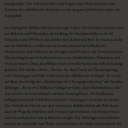
Energieträger. Der Schwarzwald wurde wegen seines Holzreichtums zum
Zentrum der aufblühenden Industrie, so wie ein gutes Jahrhundert später das
Ruhrgebiet.
Im abgelegenen Buhlbachtal herrschte reges Leben. Die Glasbläser kamen auch
aus Böhmen und Oberitalien, die Siedlung der Glashütte zählte an die 40
Gebäude, rund 200 Menschen fanden dort Arbeit und Brot. Es waren ja nicht
nur die Glasbläser, sondern um sie herum entstand ein Geflecht aus
Holzmachern und Schürern, aus Mengern und Motzern, aus Formenmachern,
Flaschenträgern und Scherbenwäschern, aus Straßenbauern, Fuhrleuten und
Transporteuren. Denn die pfiffigen Schwarzwälder hatten eine tolle Erfindung
gemacht. Die stabile, schwere Flasche, die dem Druck der Flaschengärung
von Champagner und Sekt widerstand, den „Buhlbacher Schlegel“. Er wurde
zur Basis des Erfolgs der „Glasfabrique für Champagnerflaschen“ der Familien
Böhringer. Bis zu zwei Millionen Schlegel pro Jahr, dazu Glasbehältnisse aller
Art, wurden im Schichtbetrieb mit dem Mund geblasen. Die Buhlbacher
Schlegel kannte jede Sektkellerei und jeder Champagner-Gourmet in Europa.
Der Vertrieb der Flasche aus dem versteckten Buhlbachtal in alle Welt ebnete
auch die Wege für Fuhrleute und Transportunternehmen, von denen es heute
noch bemerkenswert viele in Baiersbronn gibt. Die Böhringerschen Fabriken
wurden zur Keimzelle einer Reihe von Glashütten im Süden Deutschlands. Sie