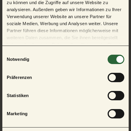
wilde Seite der Natur
zu können und die Zugriffe auf unsere Website zu
analysieren. Außerdem geben wir Informationen zu Ihrer
Verwendung unserer Website an unsere Partner für
Baden-Württembergs
soziale Medien, Werbung und Analysen weiter. Unsere
Partner führen diese Informationen möglicherweise mit
kennenzulernen.”
weiteren Daten zusammen, die Sie ihnen bereitgestellt
haben oder die sie im Rahmen Ihrer Nutzung der Dienste
gesammelt haben.
E
Notwendig
i
n
Impressionen Nationalpark
w
Präferenzen
i
Schwarzwald
l
l
Statistiken
i
g
Marketing
u
n
g