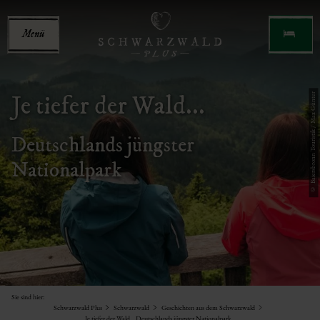
Menü
Je tiefer der Wald...
© Baiersbronn Touristik / Max Günter
Deutschlands jüngster
Nationalpark
Sie sind hier:
Schwarzwald Plus
Schwarzwald
Geschichten aus dem Schwarzwald
Je tiefer der Wald... Deutschlands jüngster Nationalpark