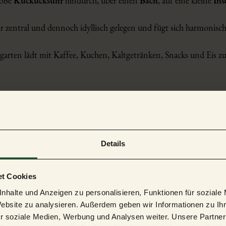
roße
Kuckucksuhr
hindurch, über einen
Bach
, auf eine kleine
Ins
hr zentral und dennoch idyllisch gelegen und fügt sich harmoni
garten lädt mit Kaffee, Kuchen, Kaltgetränken, Snacks und Eis z
Details
t Cookies
nhalte und Anzeigen zu personalisieren, Funktionen für soziale
Website zu analysieren. Außerdem geben wir Informationen zu I
r soziale Medien, Werbung und Analysen weiter. Unsere Partner