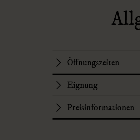
w
All
a
h
l
Öffnungszeiten
Eignung
Preisinformationen