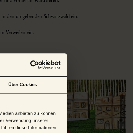
el
und vorbei an
Waldtieren.
sch in den umgebenden Schwarzwald ein.
um Verweilen ein.
Über Cookies
 Medien anbieten zu können
hrer Verwendung unserer
 führen diese Informationen