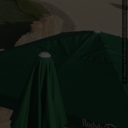
© Adventure Golf Freudenstadt Andrea Menninger & Georg Peters