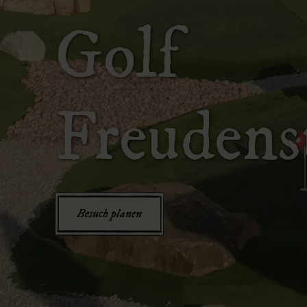
Golf
Freudens
Besuch planen