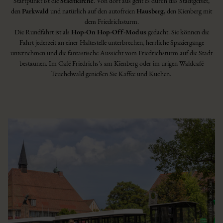
Startpunkt ist die
Stadtkirche
. Von dort aus geht es durch das Stadtgebiet,
den
Parkwald
und natürlich auf den autofreien
Hausberg
, den Kienberg mit
dem Friedrichsturm.
Die Rundfahrt ist als
Hop-On Hop-Off-Modus
gedacht. Sie können die
Fahrt jederzeit an einer Haltestelle unterbrechen, herrliche Spaziergänge
unternehmen und die fantastische Aussicht vom Friedrichsturm auf die Stadt
bestaunen. Im Café Friedrichs's am Kienberg oder im urigen Waldcafé
Teuchelwald genießen Sie Kaffee und Kuchen.