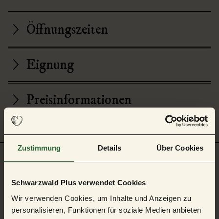
Öffnungszeiten
Eignung
Preisinformationen
Zustimmung
Details
Über Cookies
Auf der Karte
Schwarzwald Plus verwendet Cookies
Wir verwenden Cookies, um Inhalte und Anzeigen zu
Freudenstädter Bähnle
personalisieren, Funktionen für soziale Medien anbieten
Stadtkirche Marktplatz