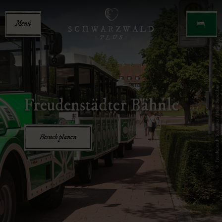
Menü
© Freudenstadt Tourismus / Heike Butschkus
Freudenstädter Bähnle
Besuch planen