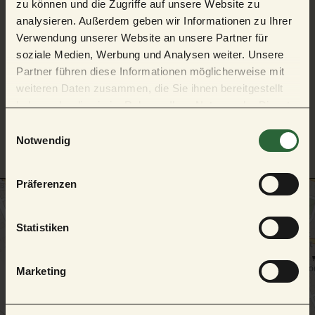
72250 Freudenstadt
zu können und die Zugriffe auf unsere Website zu
Deutschland
analysieren. Außerdem geben wir Informationen zu Ihrer
Verwendung unserer Website an unsere Partner für
Tel.:
+49 7441 91990
soziale Medien, Werbung und Analysen weiter. Unsere
E-Mail:
info@freudenstaedter-baehnle.de
Partner führen diese Informationen möglicherweise mit
Webseite:
www.freudenstaedter-baehnle.de
weiteren Daten zusammen, die Sie ihnen bereitgestellt
haben oder die sie im Rahmen Ihrer Nutzung der Dienste
Anreise planen
gesammelt haben.
E
Notwendig
i
n
w
Präferenzen
i
l
l
Statistiken
i
g
Marketing
u
n
g