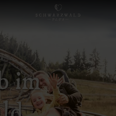
b im
ld