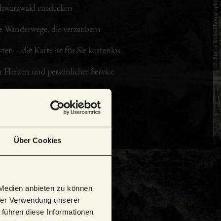
© Stefan Kuhn Photography
chwarzwald entdecken
 Wanderwege, die verzaubern
ten – die Karte ist für Sie kostenlos
 Herzen und persönlicher Service
r von Herzen finden!
Über Cookies
 Medien anbieten zu können
hrer Verwendung unserer
 führen diese Informationen