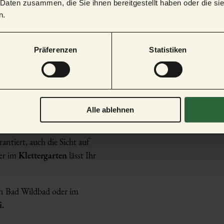
 Daten zusammen, die Sie ihnen bereitgestellt haben oder die s
n.
Präferenzen
Statistiken
ert mit
Mehr als 80 
kostenlos 
Alle ablehnen
antiert, auch die Sicht auf
er im
Klettergarten
lässt Ihr
in Bad Wildbad oder im
i.