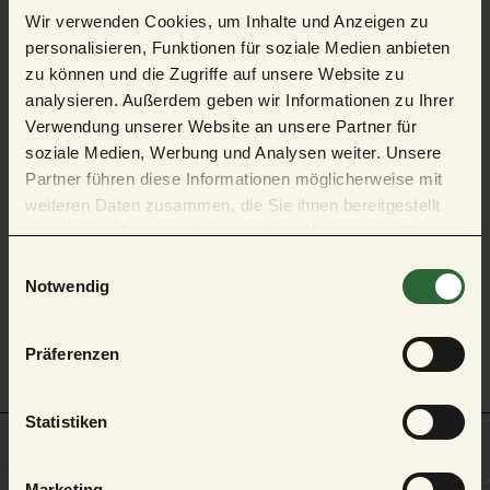
Wir verwenden Cookies, um Inhalte und Anzeigen zu
Auf der Karte
personalisieren, Funktionen für soziale Medien anbieten
zu können und die Zugriffe auf unsere Website zu
Tret- und Ruderbootverleih am Mummelsee
analysieren. Außerdem geben wir Informationen zu Ihrer
Schwarzwaldhochstraße 11
Verwendung unserer Website an unsere Partner für
77889 Seebach
soziale Medien, Werbung und Analysen weiter. Unsere
Deutschland
Partner führen diese Informationen möglicherweise mit
Tel.:
+49 7842 99286
weiteren Daten zusammen, die Sie ihnen bereitgestellt
E-Mail:
info@mummelsee.de
haben oder die sie im Rahmen Ihrer Nutzung der Dienste
Webseite:
www.mummelsee.de
gesammelt haben.
E
Notwendig
i
Anreise planen
n
w
Präferenzen
i
l
l
Statistiken
i
g
Marketing