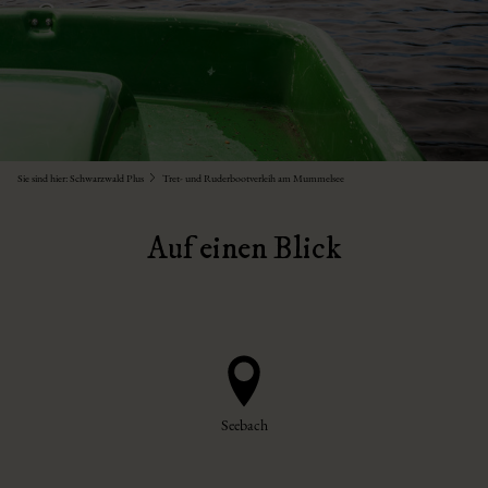
Sie sind hier:
Schwarzwald Plus
Tret- und Ruderbootverleih am Mummelsee
Auf einen Blick
Seebach