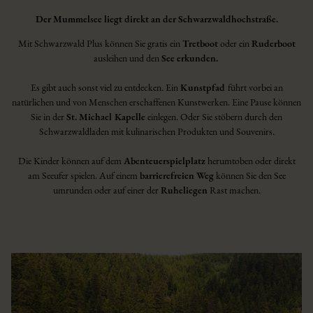
Der Mummelsee liegt direkt an der Schwarzwaldhochstraße.
Mit Schwarzwald Plus können Sie gratis ein
Tretboot
oder ein
Ruderboot
ausleihen und den
See erkunden.
Es gibt auch sonst viel zu entdecken. Ein
Kunstpfad
führt vorbei an
natürlichen und von Menschen erschaffenen Kunstwerken. Eine Pause können
Sie in der
St. Michael Kapelle
einlegen. Oder Sie stöbern durch den
Schwarzwaldladen mit kulinarischen Produkten und Souvenirs.
Die Kinder können auf dem
Abenteuerspielplatz
herumtoben oder direkt
am Seeufer spielen. Auf einem
barrierefreien Weg
können Sie den See
umrunden oder auf einer der
Ruheliegen
Rast machen.