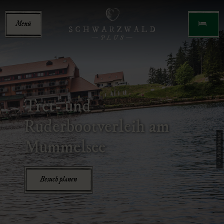
Menü
Tret- und
Ruderbootverleih am
© Achim Meurer
Mummelsee
Besuch planen