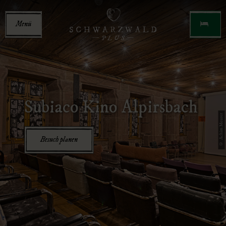
Menü
Subiaco Kino Alpirsbach
© Achim Meurer
Besuch planen