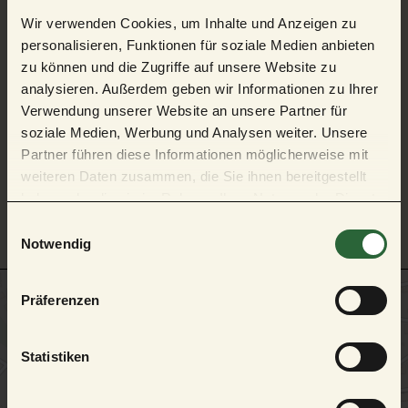
Subiaco Kino Alpirsbach
Wir verwenden Cookies, um Inhalte und Anzeigen zu
Klosterplatz 2
72275 Alpirsbach
personalisieren, Funktionen für soziale Medien anbieten
Deutschland
zu können und die Zugriffe auf unsere Website zu
analysieren. Außerdem geben wir Informationen zu Ihrer
Tel.:
+49 7444 91263
Verwendung unserer Website an unsere Partner für
E-Mail:
kino@subiaco.de
Webseite:
www.subiaco.de
soziale Medien, Werbung und Analysen weiter. Unsere
Partner führen diese Informationen möglicherweise mit
weiteren Daten zusammen, die Sie ihnen bereitgestellt
Anreise planen
haben oder die sie im Rahmen Ihrer Nutzung der Dienste
gesammelt haben.
E
Notwendig
i
n
w
Präferenzen
i
l
l
Statistiken
i
g