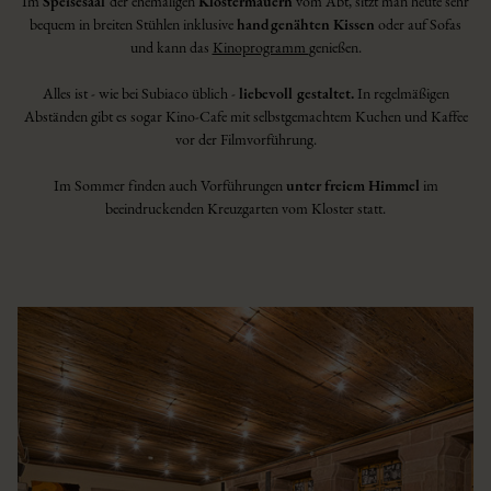
Im
Speisesaal
der ehemaligen
Klostermauern
vom Abt, sitzt man heute sehr
bequem in breiten Stühlen inklusive
handgenähten Kissen
oder auf Sofas
und kann das
Kinoprogramm
genießen.
Alles ist - wie bei Subiaco üblich -
liebevoll gestaltet.
In regelmäßigen
Abständen gibt es sogar Kino-Cafe mit selbstgemachtem Kuchen und Kaffee
vor der Filmvorführung.
Im Sommer finden auch Vorführungen
unter freiem Himmel
im
beeindruckenden Kreuzgarten vom Kloster statt.