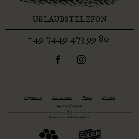
URLAUBSTELEFON
+49 7449 473 99 80
F
I
a
n
c
s
e
t
b
a
Impressum
Datenschutz
Presse
Kontakt
o
g
Barrierefreiheit
o
r
k
a
m