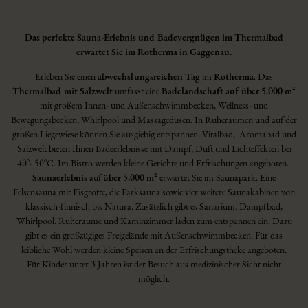
Das perfekte Sauna-Erlebnis und Badevergnügen im Thermalbad
erwartet Sie im Rotherma in Gaggenau.
Erleben Sie einen
abwechslungsreichen Tag
im
Rotherma
. Das
Thermalbad mit Salzwelt
umfasst eine
Badelandschaft auf über 5.000 m²
mit großem Innen- und Außenschwimmbecken, Wellness- und
Bewegungsbecken, Whirlpool und Massagedüsen. In Ruheräumen und auf der
großen Liegewiese können Sie ausgiebig entspannen. Vitalbad, Aromabad und
Salzwelt bieten Ihnen Badeerlebnisse mit Dampf, Duft und Lichteffekten bei
40°- 50°C. Im Bistro werden kleine Gerichte und Erfrischungen angeboten.
Saunaerlebnis
auf
über 5.000 m²
erwartet Sie im Saunapark. Eine
Felsensauna mit Eisgrotte, die Parksauna sowie vier weitere Saunakabinen von
klassisch-finnisch bis Natura. Zusätzlich gibt es Sanarium, Dampfbad,
Whirlpool. Ruheräume und Kaminzimmer laden zum entspannen ein. Dazu
gibt es ein großzügiges Freigelände mit Außenschwimmbecken. Für das
leibliche Wohl werden kleine Speisen an der Erfrischungstheke angeboten.
Für Kinder unter 3 Jahren ist der Besuch aus medizinischer Sicht nicht
möglich.