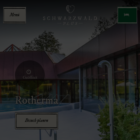
Menü
Geöffnet
© Rotherma
Rotherma
Besuch planen