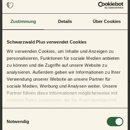
Allgemeine Informationen
Zustimmung
Details
Über Cookies
Öffnungszeiten
Schwarzwald Plus verwendet Cookies
Wir verwenden Cookies, um Inhalte und Anzeigen zu
Preisinformationen
personalisieren, Funktionen für soziale Medien anbieten
zu können und die Zugriffe auf unsere Website zu
analysieren. Außerdem geben wir Informationen zu Ihrer
Verwendung unserer Website an unsere Partner für
soziale Medien, Werbung und Analysen weiter. Unsere
Partner führen diese Informationen möglicherweise mit
weiteren Daten zusammen, die Sie ihnen bereitgestellt
Auf der Karte
haben oder die sie im Rahmen Ihrer Nutzung der Dienste
gesammelt haben.
E
Baden-Badener Weinhaus am Mauerberg
Notwendig
Mauerbergstraße 32
i
76534 Baden-Baden - Neuweier
n