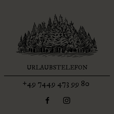
URLAUBSTELEFON
+49 7449 473 99 80
F
I
a
n
c
s