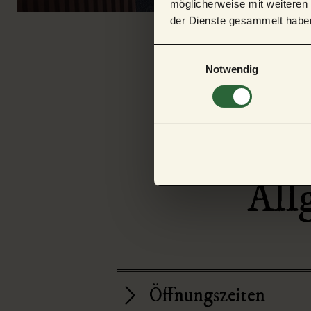
möglicherweise mit weiteren
der Dienste gesammelt habe
E
Notwendig
i
n
w
i
l
l
i
All
g
u
n
g
s
a
u
Öffnungszeiten
s