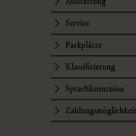
Ausstattung
w
a
h
Service
l
Parkplätze
Klassifizierung
Sprachkenntnisse
Zahlungsmöglichkei