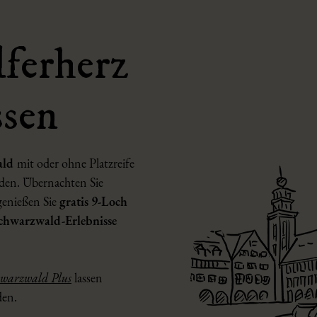
lferherz
ssen
wald
mit oder ohne Platzreife
rden. Übernachten Sie
enießen Sie
gratis 9-Loch
Schwarzwald-Erlebnisse
chwarzwald Plus
lassen
den.