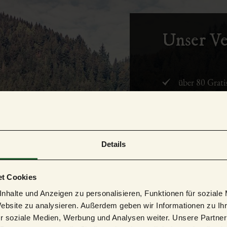
Unser Ve
über 80 Grati
den echten S
wunderschöne
Details
keine Extrakos
Gastgeber von
t Cookies
nhalte und Anzeigen zu personalisieren, Funktionen für soziale
Website zu analysieren. Außerdem geben wir Informationen zu I
Gastgebe
r soziale Medien, Werbung und Analysen weiter. Unsere Partner