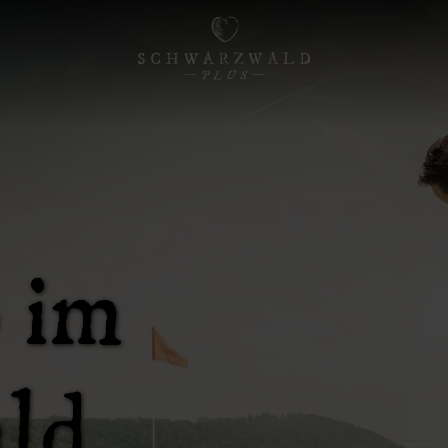
 im
ld